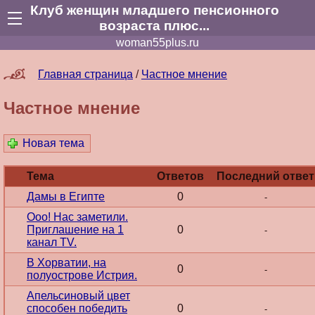
Клуб женщин младшего пенсионного
возраста плюс...
woman55plus.ru
Главная страница
/
Частное мнение
Частное мнение
Новая тема
Тема
Ответов
Последний ответ
Дамы в Египте
0
-
Ооо! Нас заметили.
Приглашение на 1
0
-
канал TV.
В Хорватии, на
0
-
полуострове Истрия.
Апельсиновый цвет
способен победить
0
-