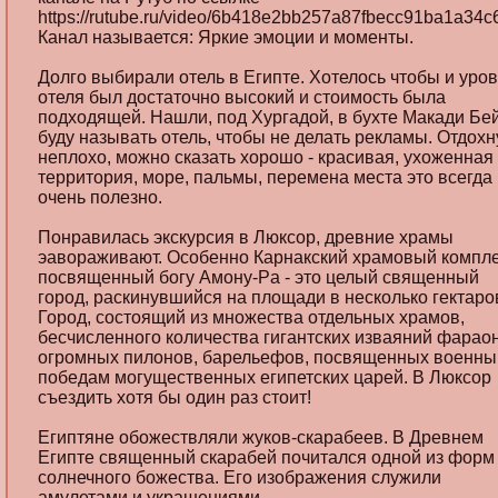
https://rutube.ru/video/6b418e2bb257a87fbecc91ba1a34c6
Канал называется: Яркие эмоции и моменты.
Долго выбирали отель в Египте. Хотелось чтобы и уро
отеля был достаточно высокий и стоимость была
подходящей. Нашли, под Хургадой, в бухте Макади Бей
буду называть отель, чтобы не делать рекламы. Отдох
неплохо, можно сказать хорошо - красивая, ухоженная
территория, море, пальмы, перемена места это всегда
очень полезно.
Понравилась экскурсия в Люксор, древние храмы
эавораживают. Особенно Карнакский храмовый компле
посвященный богу Амону-Pa - это целый священный
город, раскинувшийся на площади в несколько гектаро
Город, состоящий из множества отдельных храмов,
бесчисленного количества гигантских изваяний фарао
огромных пилонов, барельефов, посвященных военн
победам могущественных египетских царей. В Люксор
съездить хотя бы один раз стоит!
Египтяне обожествляли жуков-скарабеев. В Древнем
Египте священный скарабей почитался одной из форм
солнечного божества. Его изображения служили
амулетами и украшениями.