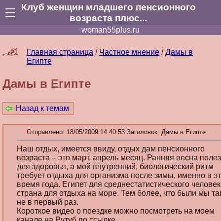
Клуб женщин младшего пенсионного
возраста плюс...
woman55plus.ru
Главная страница
/
Частное мнение
/
Дамы в
Египте
Дамы в Египте
Назад к темам
Отправлено: 18/05/2009 14:40:53 Заголовок:
Дамы в Египте
Наш отдых, имеется ввиду, отдых дам пенсионного
возраста – это март, апрель месяц. Ранняя весна поле
для здоровья, а мой внутренний, биологический ритм
требует отдыха для организма после зимы, именно в э
время года. Египет для среднестатистического человек
страна для отдыха на море. Тем более, что были мы т
не в первый раз.
Короткое видео о поездке можно посмотреть на моем
канале на Рутуб по ссылке