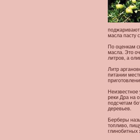
поджаривают 
масла пасту 
По оценкам с
масла. Это о
литров, а ол
Литр арганов
питании мест
приготовлени
Неизвестное у
реки Дра на 
подсчетам бо
деревьев.
Берберы назы
топливо, пищ
глинобитных х