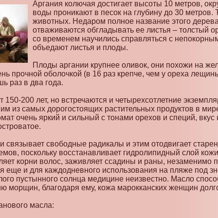
Аргания колючая достигает высоты 10 метров, окр
воды проникают в песок на глубину до 30 метров
животных. Недаром полное название этого дерев
отваживаются обгладывать ее листья – толстый о
со временем научились справляться с непокорным
объедают листья и плоды.
Плоды аргании крупнее оливок, они похожи на желт
чень прочной оболочкой (в 16 раз крепче, чем у ореха лещи
ь раз в два года.
т 150-200 лет, но встречаются и четырехсотлетние экземпля
ним из самых дорогостоящих растительных продуктов в мире
омат очень яркий и сильный с тонами орехов и специй, вкус
островатое.
и связывает свободные радикалы и этим отодвигает старен
емов, поскольку восстанавливает гидролипидный слой кожи
ляет корни волос, заживляет ссадины и раны, незаменимо п
я еще и для каждодневного использования на пляже под з
злого пустынного солнца медицине неизвестно. Масло спос
ю морщин, благодаря ему, кожа марокканских женщин долго
анового масла: