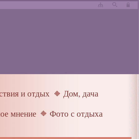
твия и отдых
Дом, дача
ое мнение
Фото с отдыха