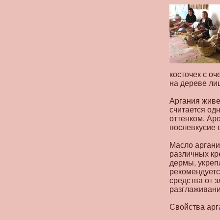
косточек с о
на дереве лиш
Аргания живе
считается од
оттенком. Ар
послевкусие 
Масло аргани
различных кр
дермы, укреп
рекомендуетс
средства от 
разглаживани
Свойства арг