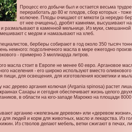
Процесс его добычи был и остается весьма трудое
переработать до 80 кг плодов, сбор которых - тож
колючее. Плоды очищают от мякоти (а нередко бер
от нее очищены), дробят камнями, высушивают на
и размалывают в каменной мельнице. Из муки, смешанной
смешивают с медом и намазывают на хлеб.
пециалистов, берберы собирают в год около 350 тысяч тонн
чень немного: подсолнечного масла в мире ежегодно произ
ивкового - примерно 3 миллиарда литров.
ого масла стоит в Европе не менее 60 евро. Аргановое мас
ного населения - его широко используют вместо оливкового
я пищи, для освещения, для изготовления косметики и мыл
 нас дерево аргания колючая (Argania spinosa) растет лиш
окраинах Сахары и сегодня обеспечивает жизнь целого дву
таников, в области на юго-западе Марокко на площади 8000
вают арганию «железным деревом» или «деревом жизни», п
у для людей и корм для животных, масло и лекарства. Из го
ижин. Из стволов делают мебель, ветки сжигают в печах, ли