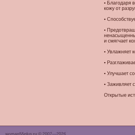
• Благодаря 
кожу от разр
• Способству
• Предотвращ
ненасыщенных
и смягчает ко
• Увлажняет 
• Разглажива
• Улучшает с
• Заживляет 
Открытые ист
woman55plus.ru © 2007—2026