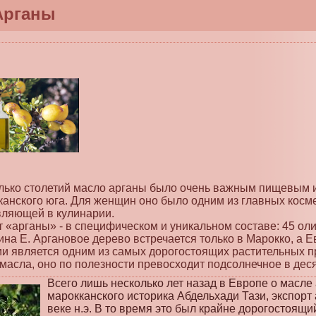
Арганы
лько столетий масло арганы было очень важным пищевым и
канского юга. Для женщин оно было одним из главных косме
вляющей в кулинарии.
т «арганы» - в специфическом и уникальном составе: 45 о
ина Е. Аргановое дерево встречается только в Марокко, а Е
ии является одним из самых дорогостоящих растительных про
масла, оно по полезности превосходит подсолнечное в деся
Всего лишь несколько лет назад в Европе о масле
марокканского историка Абдельхади Тази, экспорт 
веке н.э. В то время это был крайне дорогостоящи