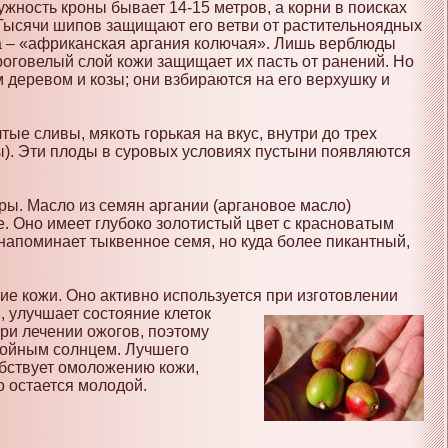
ужность кроны бывает 14-15 метров, а корни в поисках
. Тысячи шипов защищают его ветви от растительноядных
а – «африканская аргания колючая». Лишь верблюды
роговелый слой кожи защищает их пасть от ранений. Но
 деревом и козы; они взбираются на его верхушку и
ые сливы, мякоть горькая на вкус, внутри до трех
ны). Эти плоды в суровых условиях пустыни появляются
ры. Масло из семян аргании (аргановое масло)
. Оно имеет глубоко золотистый цвет с красноватым
 напоминает тыквенное семя, но куда более пикантный,
ие кожи. Оно активно используется при
изготовлении
, улучшает состояние клеток
ри лечении ожогов, поэтому
нойным солнцем. Лучшего
обствует омоложению кожи,
 остается молодой.