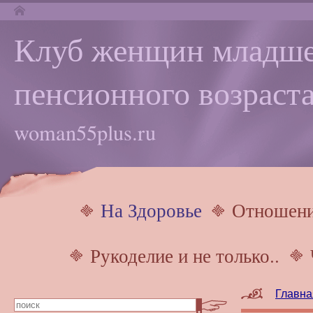
Клуб женщин младше
пенсионного возраста
woman55plus.ru
На Здоровье
Отношен
Рукоделие и не только..
Главна