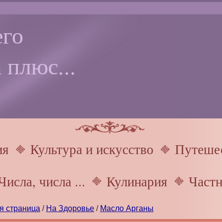
го
 плюс...
ия
Культура и искусство
Путешес
Числа, числа ...
Кулинария
Частн
я страница
/
На Здоровье
/
Масло Арганы