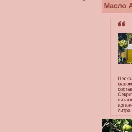
Масло 
Неско
марок
соста
Секре
витам
арган
литра 