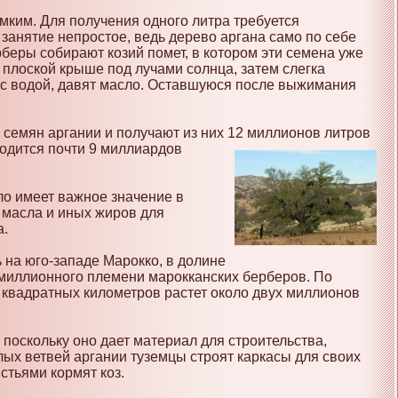
мким. Для получения одного литра требуется
е занятие непростое, ведь дерево аргана само по себе
беры собирают козий помет, в котором эти семена уже
 плоской крыше под лучами солнца, затем слегка
 с водой, давят масло. Оставшуюся после выжимания
 семян аргании и получают из них 12
миллионов литров
водится почти 9 миллиардов
ло имеет важное значение в
 масла и иных жиров для
а.
ь на юго-западе Марокко, в долине
хмиллионного племени марокканских берберов. По
 квадратных километров растет около двух миллионов
оскольку оно дает материал для строительства,
лых ветвей аргании туземцы строят каркасы для своих
стьями кормят коз.