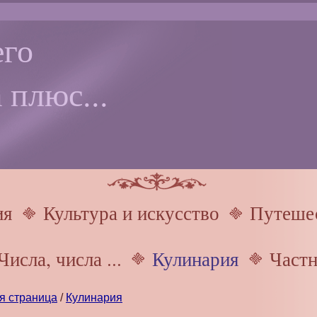
го
 плюс...
ия
Культура и искусство
Путешес
Числа, числа ...
Кулинария
Частн
я страница
/
Кулинария