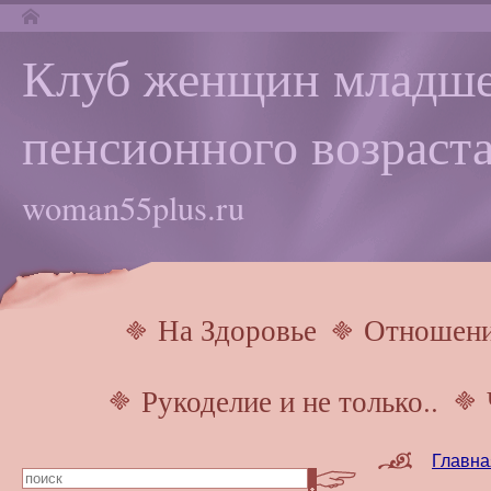
Клуб женщин младше
пенсионного возраста
woman55plus.ru
На Здоровье
Отношен
Рукоделие и не только..
Главна