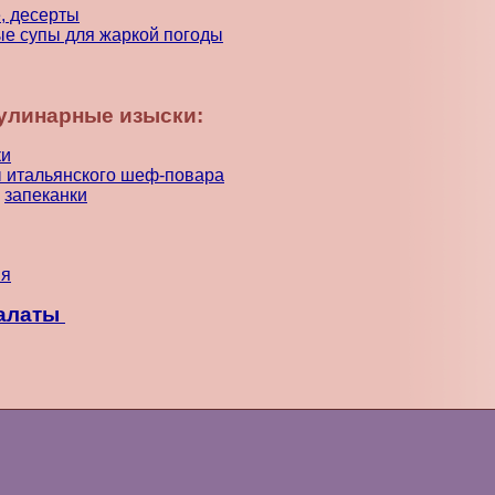
, десерты
е супы для жаркой погоды
улинарные изыски:
ки
 итальянского шеф-повара
,
запеканки
ия
салаты