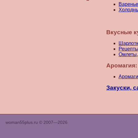
Варенье
Холодны
Вкусные к
Шарлот
Рецепты
Омлеты
Аромагия:
Аромаг
Закуски, 
woman55plus.ru © 2007—2026