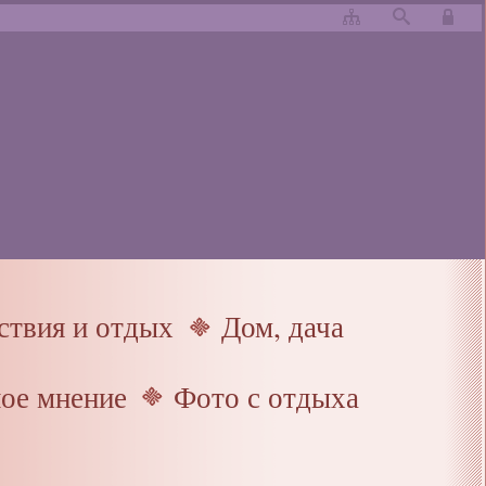
твия и отдых
Дом, дача
ое мнение
Фото с отдыха