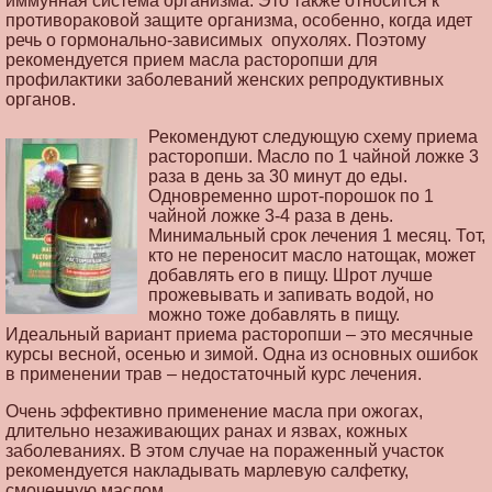
иммунная система организма. Это также относится к
противораковой защите организма, особенно, когда идет
речь о гормонально-зависимых опухолях. Поэтому
рекомендуется прием масла расторопши для
профилактики заболеваний женских репродуктивных
органов.
Рекомендуют следующую схему приема
расторопши. Масло по 1 чайной ложке 3
раза в день за 30 минут до еды.
Одновременно шрот-порошок по 1
чайной ложке 3-4 раза в день.
Минимальный срок лечения 1 месяц. Тот,
кто не переносит масло натощак, может
добавлять его в пищу. Шрот лучше
прожевывать и запивать водой, но
можно тоже добавлять в пищу.
Идеальный вариант приема расторопши – это месячные
курсы весной, осенью и зимой. Одна из основных ошибок
в применении трав – недостаточный курс лечения.
Очень эффективно применение масла при ожогах,
длительно незаживающих ранах и язвах, кожных
заболеваниях. В этом случае на пораженный участок
рекомендуется накладывать марлевую салфетку,
смоченную маслом.