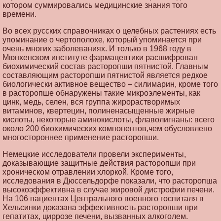
котором суммировались медицинские знания того
времени.
Во всех русских справочниках о целебных растениях есть
упоминание о чертополохе, который упоминается при
очень многих заболеваниях. И только в 1968 году в
Мюнхенском институте фармацевтики расшифрован
биохимический состав расторопши пятнистой. Главным
составляющим расторопши пятнистой является редкое
биологически активное вещество – силимарин, кроме того
в расторопше обнаружены такие микроэлементы, как
цинк, медь, селен, вся группа жирорастворимых
витаминов, квертецин, полиненасыщенные жирные
кислоты, некоторые аминокислоты, флаволигнаны: всего
около 200 биохимических компонентов,чем обусловлено
многостороннее применение расторопши.
Немецкие исследователи провели эксперименты,
доказывающие защитные действия расторопши при
хроническом отравлении хлоркой. Кроме того,
исследования в Дюссельдорфе показали, что расторопша
высокоэффективна в случае жировой дистрофии печени.
На 106 пациентах Центрального военного госпиталя в
Хельсинки доказана эффективность расторопши при
гепатитах, циррозе печени, вызванных алкоголем.