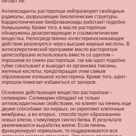
питают ее.
Антиоксиданты расторопши нейтрализуют свободные
радикалы, разрушающие биологические структуры.
Кардиотонические биофлаваноиды работают подобно
боярышнику. Кроме того, в масле расторопши
обнаружены дезагрегирующие и спазмолитические
вещества. Непосредственно холестериноснижающее
действие реализуется через высшие жирные кислоты. В
антисклеротической программе масло расторопши
целесообразно использовать вместе со шротом –
порошком из семян расторопши, так как шрот подобно
губке схватывает и выводит из организма токсины,
желчные кислоты, предотвращая этим самым
образование излишков холестерина. Кроме того, шрот-
порошок помогает избавиться от запоров.
Основное действующее вещество расторопши –
силимарин. Силимарин обладает не только
антиоксидантными свойствами, но влияет на печень еще
двумя способами: во-первых, он укрепляет клеточные
мембраны, а во-вторых, способствует образованию
новых клеток, стимулируя синтез белка. В результате
увеличивается выработка желчи. Если печень
функционирует нормально, то поддерживается вся