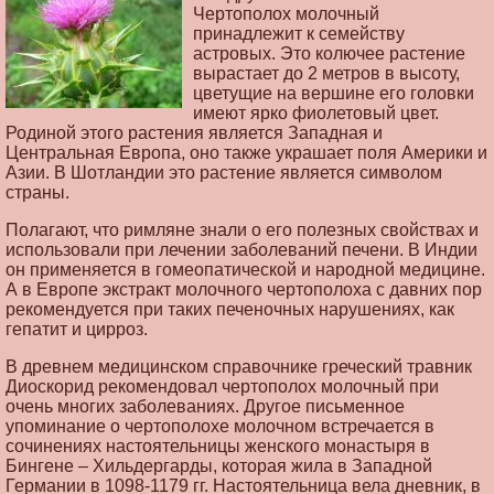
Чертополох молочный
принадлежит к семейству
астровых. Это колючее растение
вырастает до 2 метров в высоту,
цветущие на вершине его головки
имеют ярко фиолетовый цвет.
Родиной этого растения является Западная и
Центральная Европа, оно также украшает поля Америки и
Азии. В Шотландии это растение является символом
страны.
Полагают, что римляне знали о его полезных свойствах и
использовали при лечении заболеваний печени. В Индии
он применяется в гомеопатической и народной медицине.
А в Европе экстракт молочного чертополоха с давних пор
рекомендуется при таких печеночных нарушениях, как
гепатит и цирроз.
В древнем медицинском справочнике греческий травник
Диоскорид рекомендовал чертополох молочный при
очень многих заболеваниях. Другое письменное
упоминание о чертополохе молочном встречается в
сочинениях настоятельницы женского монастыря в
Бингене – Хильдергарды, которая жила в Западной
Германии в 1098-1179 гг. Настоятельница вела дневник, в