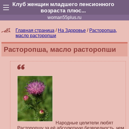
Клуб женщин младшего пенсионного
возраста плюс...
woman55plus.ru
Главная страница
/
На Здоровье
/
Расторопша,
масло расторопши
Расторопша, масло расторопши
Народные целители любят
Расторопшу за её абсолютную безвредность, чем