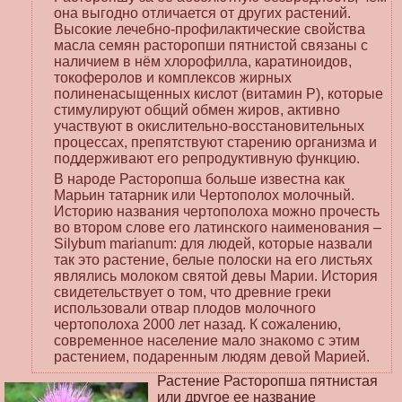
она выгодно отличается от других растений.
Высокие лечебно-профилактические свойства
масла семян расторопши пятнистой связаны с
наличием в нём хлорофилла, каратиноидов,
токоферолов и комплексов жирных
полиненасыщенных кислот (витамин Р), которые
стимулируют общий обмен жиров, активно
участвуют в окислительно-восстановительных
процессах, препятствуют старению организма и
поддерживают его репродуктивную функцию.
В народе Расторопша больше известна как
Марьин татарник или Чертополох молочный.
Историю названия чертополоха можно прочесть
во втором слове его латинского наименования –
Silybum marianum: для людей, которые назвали
так это растение, белые полоски на его листьях
являлись молоком святой девы Марии. История
свидетельствует о том, что древние греки
использовали отвар плодов молочного
чертополоха 2000 лет назад. К сожалению,
современное население мало знакомо с этим
растением, подаренным людям девой Марией.
Растение Расторопша пятнистая
или другое ее название