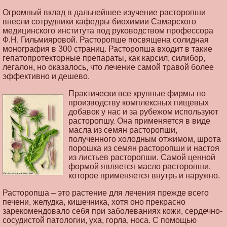
Огромный вклад в дальнейшее изучение расторопши
внесли сотрудники кафедры биохимии Самарского
медицинского института под руководством профессора
Ф.Н. Гильмияровой. Расторопше посвящена солидная
монография в 300 страниц. Расторопша входит в такие
гепатопротекторные препараты, как карсил, силибор,
легалон, но оказалось, что лечение самой травой более
эффективно и дешево.
Практически все крупные фирмы по
производству комплексных пищевых
добавок у нас и за рубежом используют
расторопшу. Она применяется в виде
масла из семян расторопши,
полученного холодным отжимом, шрота
порошка из семян расторопши и настоя
из листьев расторопши. Самой ценной
формой является масло расторопши,
которое применяется внутрь и наружно.
Расторопша – это растение для лечения прежде всего
печени, желудка, кишечника, хотя оно прекрасно
зарекомендовало себя при заболеваниях кожи, сердечно-
сосудистой патологии, уха, горла, носа. С помощью