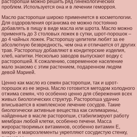
расторопши можно решить ряд гинекологических
проблем. Используется она и в лечении геморроя.
Масло расторопши широко применяется в косметологии.
Для оздоровления организма ее можно постоянно
добавлять в пищу в виде масла или шрота. Масло можно
применять до 3 столовых ложек в сутки, шрот-порошок –
до 4 чайных ложек. Расторопшу целители любят за ее
абсолютную безвредность, чем она и отличается от других
трав. Расторопшу добавляют в кондитерские изделия,
хлеб, напитки. Несколько заводов выпускают водку с
расторопшей. К сожалению, современное население
мало знакомо с этим растением, подаренном людям
девой Марией.
Ценно как масло из семян расторопши, так и шрот-
порошок из ее зерна. Масло готовится методом холодного
отжима семян, что особенно ценно для сбережения всех
живых биологических структур. Расторопша удачно
вписывается в комплексное лечение сосудов. Такие
биологически активные вещества как силимарины,
найденные в масле расторопши, стабилизируют работу
мембран любой клетки, особенно печени. Масса
жирорастворимых витаминов, особенно витамин Е,
микро- и макроэлементы укрепляют сосудистую стенку,