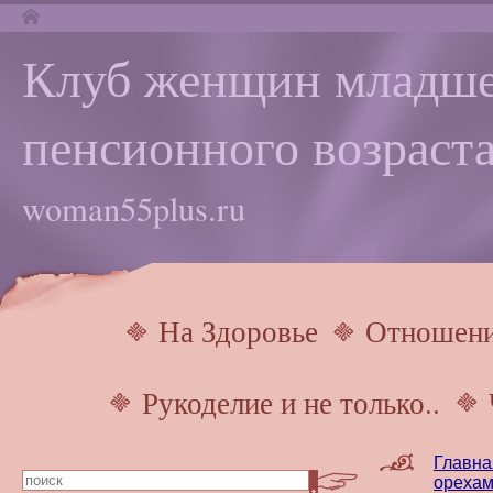
Клуб женщин младше
пенсионного возраста
woman55plus.ru
На Здоровье
Отношен
Рукоделие и не только..
Главна
ореха