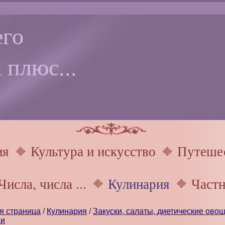
го
 плюс...
ия
Культура и искусство
Путешес
Числа, числа ...
Кулинария
Частн
я страница
/
Кулинария
/
Закуски, салаты, диетические ово
ми