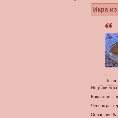
Икра из
Чесно
Ингридиенты: б
Баклажаны по
Чеснок растер
Остывшие бак