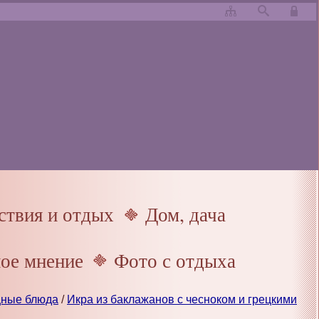
твия и отдых
Дом, дача
ое мнение
Фото с отдыха
щные блюда
/
Икра из баклажанов с чесноком и грецкими