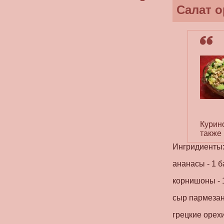
Салат 
Курин
также
Ингридиенты: 
ананасы - 1 б
корнишоны - 
сыр пармезан 
грецкие орехи