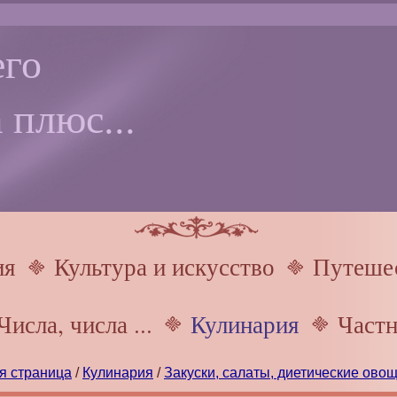
го
 плюс...
ия
Культура и искусство
Путешес
Числа, числа ...
Кулинария
Частн
я страница
/
Кулинария
/
Закуски, салаты, диетические ово