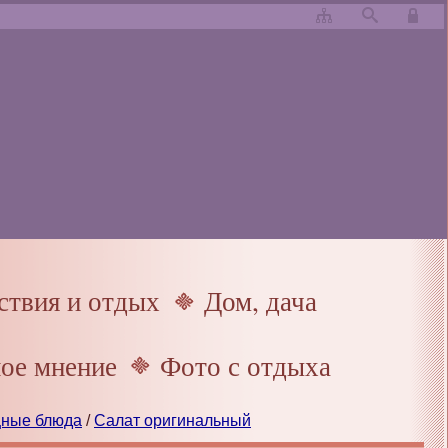
твия и отдых
Дом, дача
ое мнение
Фото с отдыха
щные блюда
/
Салат оригинальный