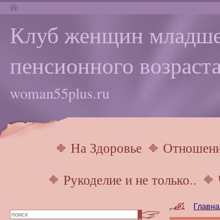
Клуб женщин младше
пенсионного возраста
woman55plus.ru
На Здоровье
Отношен
Рукоделие и не только..
Главна