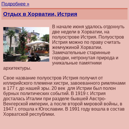
Подробнее »
Отдых в Хорватии, Истрия
В начале июня удалось отдохнуть
две недели в Хорватии, на
полуострове Истрия. Полуостров
Истрия можно по праву считать
жемчужиной Хорватии.
Замечательные старинные
городки, нетронутая природа и
уникальные памятники
архитектуры.
Свое название полуостров Истрия получил от
иллирийского племени хистри, завоеванного римлянами
в 177 г. до нашей эры. 20 век для Истрии был полон
бурных политических событий. В 1919 г. Истрия
досталась Италии при разделе бывшей Австро-
Венгерской империи, а после второй мировой войны, в
1947 г. отошла к Югославии. В 1991 году вошла в состав
Хорватской республики.