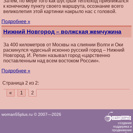
Затем, по мере того как шустрый теплоход приближался
к конечному пункту своего маршрута, осознание всего
великолепия этой картинки накрыло нас с головой.
Подробнее »
Нижний Новгород – волжская жемчужина
За 400 километров от Москвы на слиянии Волги и Оки
раскинулся чудесный исконно русский город – Нижний
Новгород. И. Репин называл город «царственно
поставленным над всем востоком России».
Подробнее »
Страница 2 из 2:
«
1
2
woman55plus.ru © 2007—2026
создание
поддержка и
продвижение