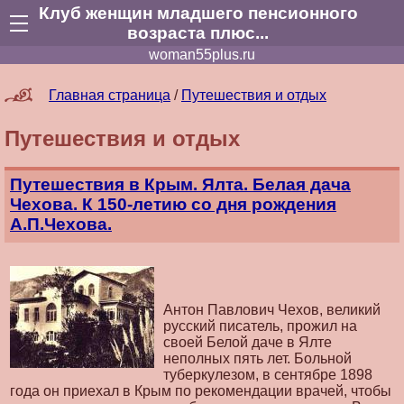
Клуб женщин младшего пенсионного
возраста плюс...
woman55plus.ru
Главная страница
/
Путешествия и отдых
Путешествия и отдых
Путешествия в Крым. Ялта. Белая дача
Чехова. К 150-летию со дня рождения
А.П.Чехова.
Антон Павлович Чехов, великий
русский писатель, прожил на
своей Белой даче в Ялте
неполных пять лет. Больной
туберкулезом, в сентябре 1898
года он приехал в Крым по рекомендации врачей, чтобы